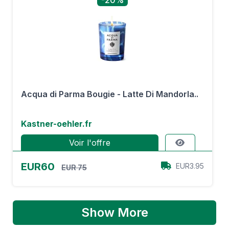
-20%
Acqua di Parma Bougie - Latte Di Mandorla..
Kastner-oehler.fr
Voir l'offre
EUR60
EUR3.95
EUR 75
Show More