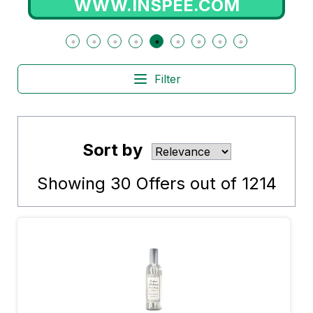
WWW.INSPEE.COM
Filter
Sort by
Showing
30
Offers out of
1214