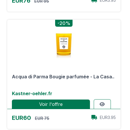
EUR76
EUR3.95
EUR 95
-20%
Acqua di Parma Bougie parfumée - La Casa..
Kastner-oehler.fr
Voir l'offre
EUR60
EUR3.95
EUR 75