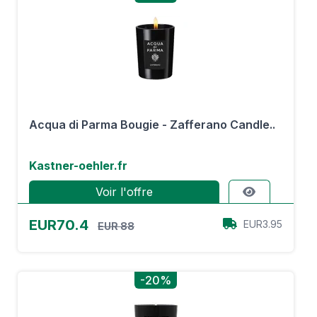
Acqua di Parma Bougie - Zafferano Candle..
Kastner-oehler.fr
Voir l'offre
EUR70.4
EUR3.95
EUR 88
-20%