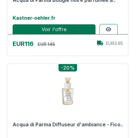
Acqua di Parma Bougie noire parfumée à..
Kastner-oehler.fr
Voir l'offre
EUR116
EUR3.95
EUR 145
-20%
Acqua di Parma Diffuseur d'ambiance - Fico..