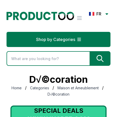
FR
Shop by Categories
D√©coration
/
/
/
Home
Categories
Maison et Ameublement
D√©coration
SPECIAL DEALS