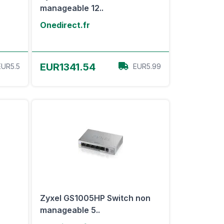
manageable 12..
Onedirect.fr
Voir l'offre
EUR1341.54
EUR5.5
EUR5.99
Zyxel GS1005HP Switch non
manageable 5..