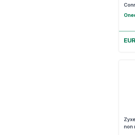
Conn
Oned
EUR
Zyxe
non 