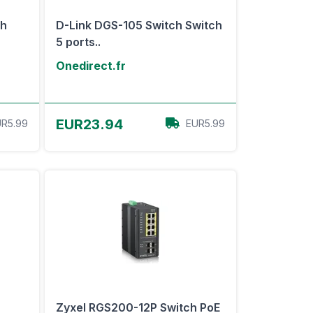
ch
D-Link DGS-105 Switch Switch
5 ports..
Onedirect.fr
Voir l'offre
EUR23.94
R5.99
EUR5.99
Zyxel RGS200-12P Switch PoE