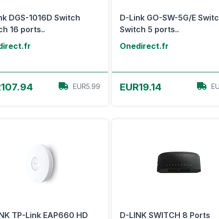
nk DGS-1016D Switch
D-Link GO-SW-5G/E Swit
ch 16 ports..
Switch 5 ports..
irect.fr
Onedirect.fr
Voir l'offre
Voir l'offre
107.94
EUR19.14
EUR5.99
EU
NK TP-Link EAP660 HD
D-LINK SWITCH 8 Ports