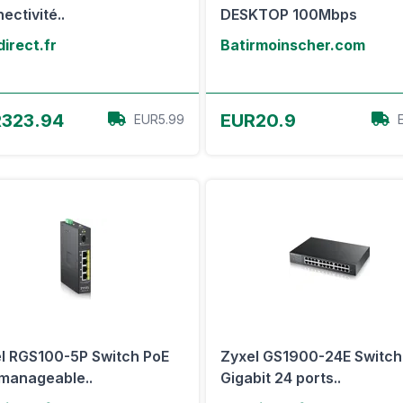
ectivité..
DESKTOP 100Mbps
irect.fr
Batirmoinscher.com
Voir l'offre
Voir l'offre
323.94
EUR20.9
EUR5.99
l RGS100-5P Switch PoE
Zyxel GS1900-24E Switch
manageable..
Gigabit 24 ports..