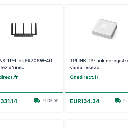
NK TP-Link ER706W-4G
TPLINK TP-Link enregistr
itez d'une..
vidéo réseau..
irect.fr
Onedirect.fr
Voir l'offre
Voir l'offre
331.14
EUR134.34
EUR5.99
EU