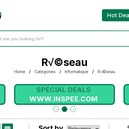
Hot Dea
R√©seau
/
/
/
Home
Categories
Informatique
R√©seau
SPECIAL DEALS
WWW.INSPEE.COM
Sort by