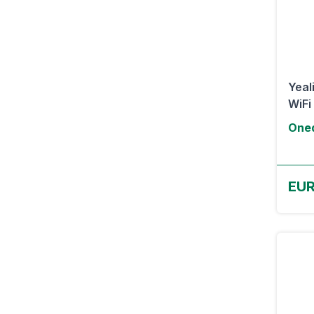
Yeal
WiFi 
Oned
EUR