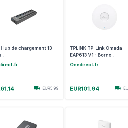
c Hub de chargement 13
TPLINK TP-Link Omada
..
EAP613 V1 - Borne..
irect.fr
Onedirect.fr
Voir l'offre
Voir l'offre
61.14
EUR101.94
EUR5.99
EU