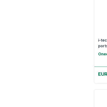
i-te
ports
Oned
EUR