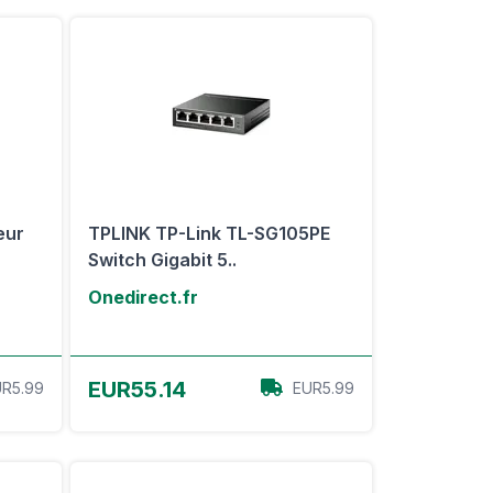
eur
TPLINK TP-Link TL-SG105PE
Switch Gigabit 5..
Onedirect.fr
Voir l'offre
EUR55.14
R5.99
EUR5.99