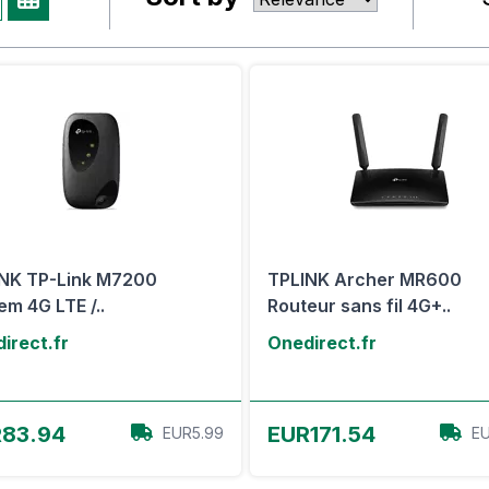
NK TP-Link M7200
TPLINK Archer MR600
m 4G LTE /..
Routeur sans fil 4G+..
irect.fr
Onedirect.fr
Voir l'offre
Voir l'offre
83.94
EUR171.54
EUR5.99
EU