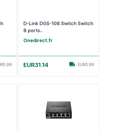
ch
D-Link DGS-108 Switch Switch
8 ports..
Onedirect.fr
Voir l'offre
EUR31.14
R5.99
EUR5.99