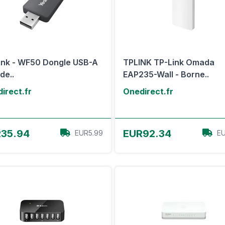
ink - WF50 Dongle USB-A
TPLINK TP-Link Omada
de..
EAP235-Wall - Borne..
irect.fr
Onedirect.fr
Voir l'offre
Voir l'offre
35.94
EUR92.34
EUR5.99
EU