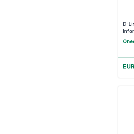
D-Li
Info
Oned
EUR