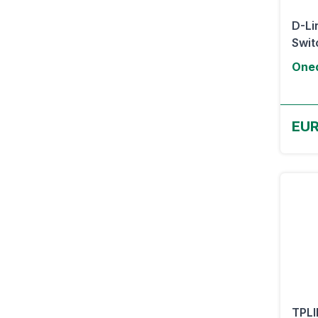
D-Li
Swit
Oned
EUR
TPLI