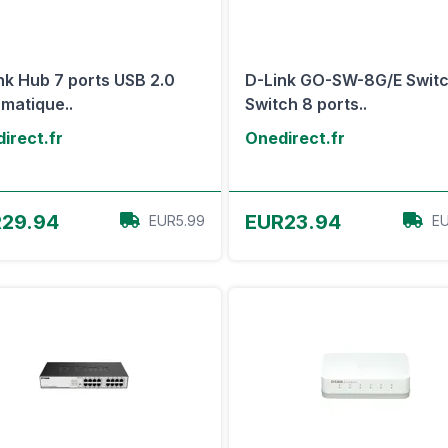
nk Hub 7 ports USB 2.0
D-Link GO-SW-8G/E Swit
rmatique..
Switch 8 ports..
irect.fr
Onedirect.fr
Voir l'offre
Voir l'offre
29.94
EUR23.94
EUR5.99
EU