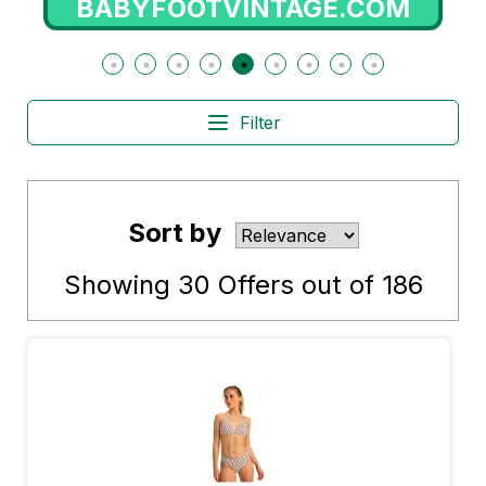
ION.FR
BABYFOOTVINTAGE.COM
Filter
Sort by
Showing
30
Offers out of
186