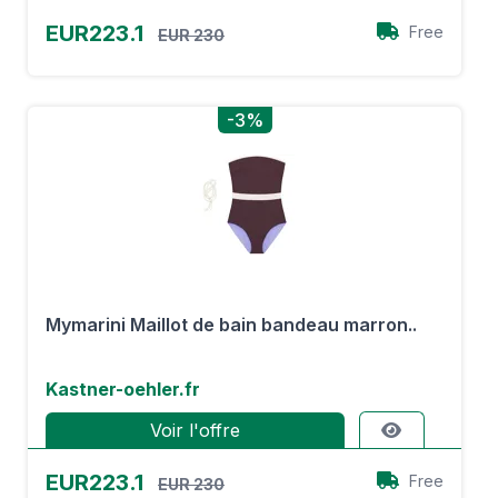
EUR223.1
Free
EUR 230
-3%
Mymarini Maillot de bain bandeau marron..
Kastner-oehler.fr
Voir l'offre
EUR223.1
Free
EUR 230