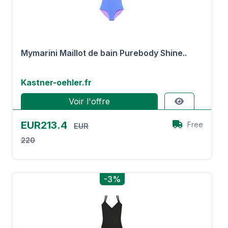
Mymarini Maillot de bain Purebody Shine..
Kastner-oehler.fr
Voir l'offre
EUR213.4
Free
EUR
220
-3%