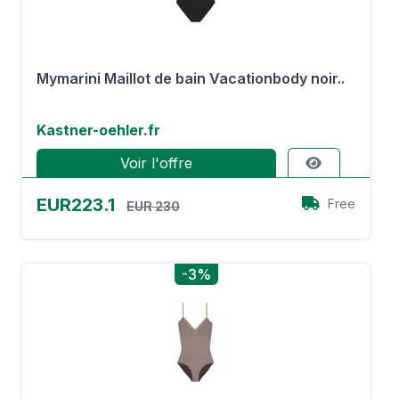
Mymarini Maillot de bain Vacationbody noir..
Kastner-oehler.fr
Voir l'offre
EUR223.1
Free
EUR 230
-3%