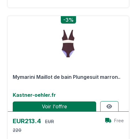
-3%
Mymarini Maillot de bain Plungesuit marron..
Kastner-oehler.fr
Voir l'offre
EUR213.4
Free
EUR
220