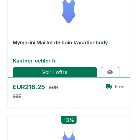
Mymarini Maillot de bain Vacationbody..
Kastner-oehler.fr
Voir l'offre
EUR218.25
Free
EUR
225
-3%