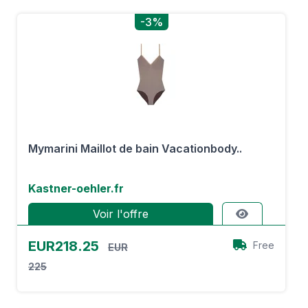
-3%
Mymarini Maillot de bain Vacationbody..
Kastner-oehler.fr
Voir l'offre
EUR218.25
Free
EUR
225