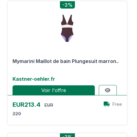
-3%
Mymarini Maillot de bain Plungesuit marron..
Kastner-oehler.fr
Voir l'offre
EUR213.4
Free
EUR
220