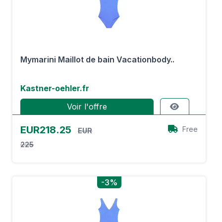
Mymarini Maillot de bain Vacationbody..
Kastner-oehler.fr
Voir l'offre
EUR218.25
Free
EUR
225
-3%