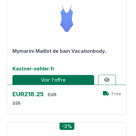
Mymarini Maillot de bain Vacationbody..
Kastner-oehler.fr
Voir l'offre
EUR218.25
Free
EUR
225
-3%