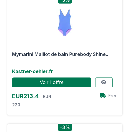
-3%
Mymarini Maillot de bain Purebody Shine..
Kastner-oehler.fr
Voir l'offre
EUR213.4
Free
EUR
220
-3%