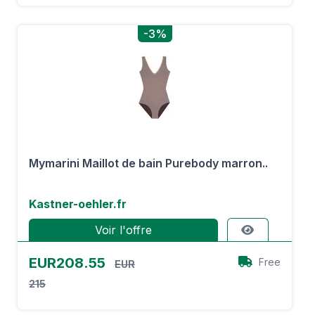
-3%
Mymarini Maillot de bain Purebody marron..
Kastner-oehler.fr
Voir l'offre
EUR208.55
Free
EUR
215