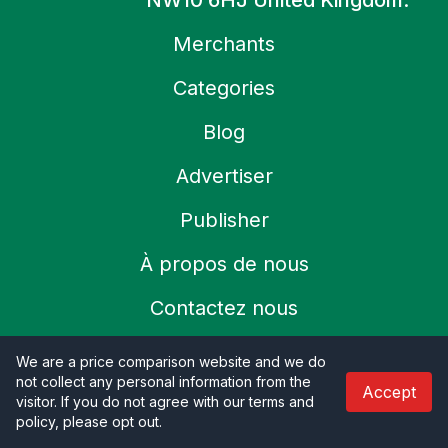
NW10 6HJ United Kingdom.
Merchants
Categories
Blog
Advertiser
Publisher
À propos de nous
Contactez nous
We are a price comparison website and we do
Politique de remboursement
not collect any personal information from the
Accept
visitor. If you do not agree with our terms and
Politique de confidentialité
policy, please opt out
.