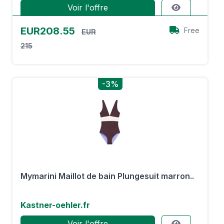
Voir l'offre
EUR208.55
Free
EUR
215
-3%
Mymarini Maillot de bain Plungesuit marron..
Kastner-oehler.fr
Voir l'offre