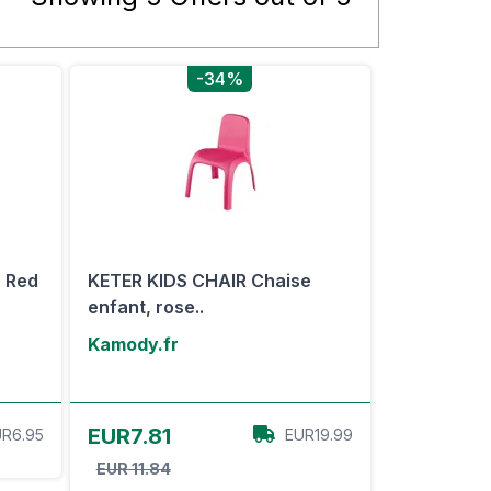
-34%
r Red
KETER KIDS CHAIR Chaise
enfant, rose..
Kamody.fr
Voir l'offre
EUR7.81
R6.95
EUR19.99
EUR 11.84