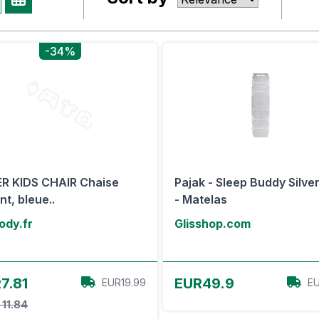
-34%
R KIDS CHAIR Chaise
Pajak - Sleep Buddy Silve
nt, bleue..
- Matelas
dy.fr
Glisshop.com
Voir l'offre
Voir l'offre
7.81
EUR49.9
EUR19.99
EU
 11.84