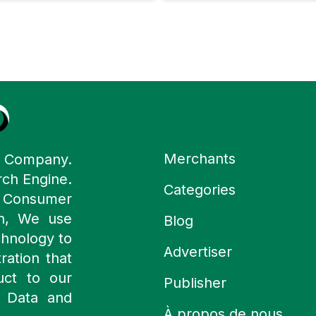
Merchants
y Company.
rch Engine.
Categories
n Consumer
ch, We use
Blog
chnology to
Advertiser
ration that
uct to our
Publisher
 Data and
À propos de nous