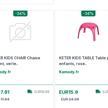
-34%
-34%
R KIDS CHAIR Chaise
KETER KIDS TABLE Table 
nt, verte..
enfants, rose..
dy.fr
Kamody.fr
Voir l'offre
Voir l'offre
7.81
EUR15.9
EUR19.99
EU
 11.84
EUR 24.08