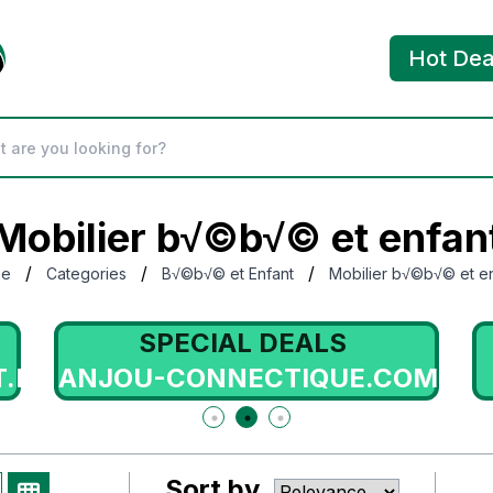
Hot Dea
Mobilier b√©b√© et enfan
/
/
/
me
Categories
B√©b√© et Enfant
Mobilier b√©b√© et e
SPECIAL DEALS
.FR
ANJOU-CONNECTIQUE.COM
Sort by