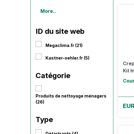
More..
ID du site web
Megaclima.fr (21)
Kastner-oehler.fr (5)
Crep
Kit I
Catégorie
Cour
Produits de nettoyage ménagers
(26)
EU
Type
Détartrants (4)