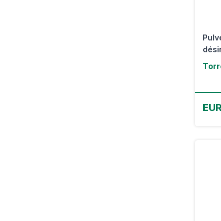
Pulv
dési
Torr
EU