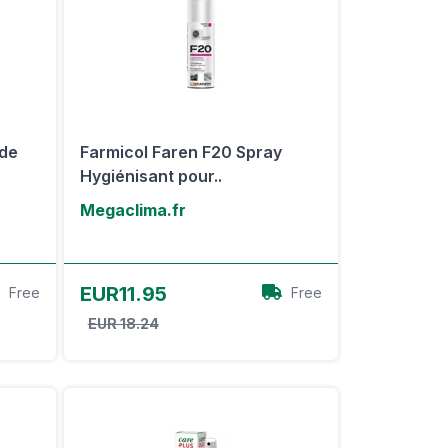
ide
Farmicol Faren F20 Spray
Hygiénisant pour..
Megaclima.fr
Voir l'offre
EUR11.95
Free
Free
EUR 18.24