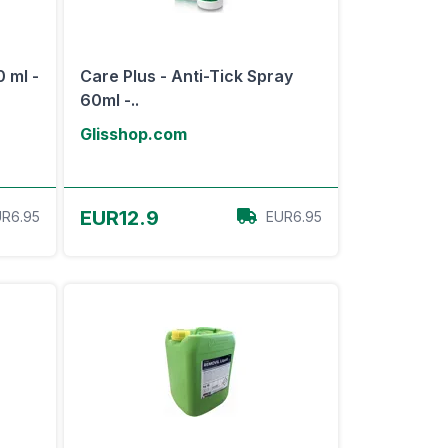
 ml -
Care Plus - Anti-Tick Spray
60ml -..
Glisshop.com
Voir l'offre
EUR12.9
R6.95
EUR6.95