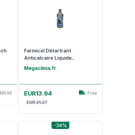
ech
Farmicol Détartrant
Anticalcaire Liquide..
Megaclima.fr
Voir l'offre
EUR13.94
R6.95
Free
EUR 21.27
-34%