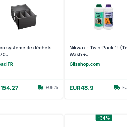
co système de déchets
Nikwax - Twin-Pack 1L (T
70..
Wash +..
ad FR
Glisshop.com
Voir l'offre
Voir l'offre
154.27
EUR48.9
EUR25
EU
-34%