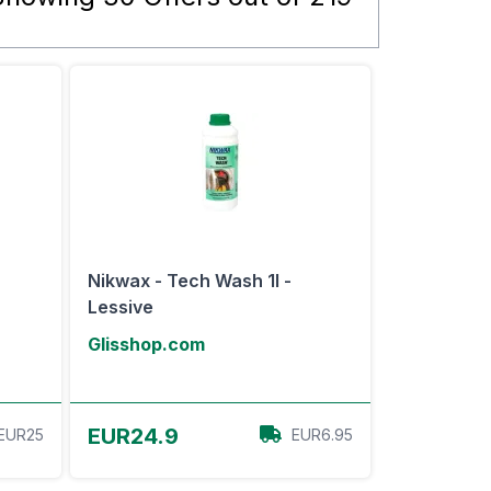
e
Nikwax - Tech Wash 1l -
Lessive
Glisshop.com
Voir l'offre
EUR24.9
EUR25
EUR6.95