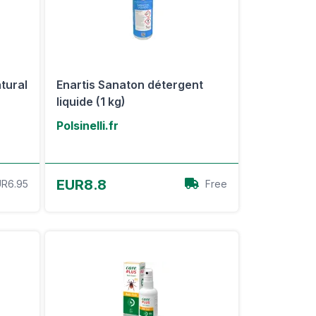
atural
Enartis Sanaton détergent
liquide (1 kg)
Polsinelli.fr
Voir l'offre
EUR8.8
R6.95
Free