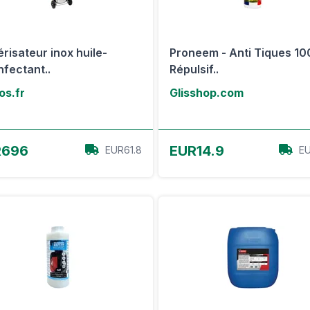
érisateur inox huile-
Proneem - Anti Tiques 100
nfectant..
Répulsif..
os.fr
Glisshop.com
Voir l'offre
Voir l'offre
R696
EUR14.9
EUR61.8
EU