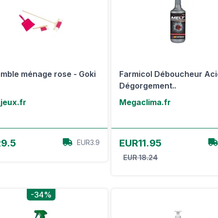
mble ménage rose - Goki
Farmicol Déboucheur Ac
Dégorgement..
jeux.fr
Megaclima.fr
Voir l'offre
Voir l'offre
9.5
EUR11.95
EUR3.9
EUR 18.24
-34%