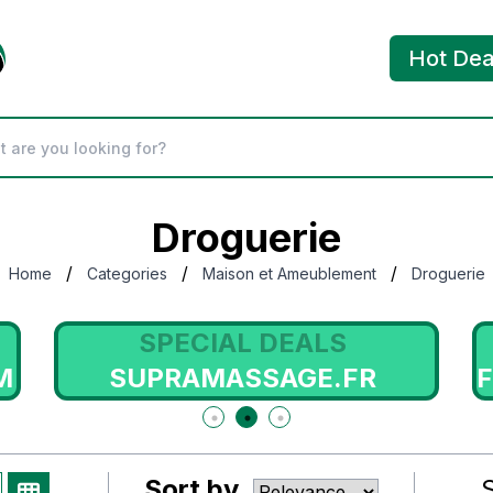
Hot Dea
Droguerie
/
/
/
Home
Categories
Maison et Ameublement
Droguerie
SPECIAL DEALS
M
SUPRAMASSAGE.FR
Sort by