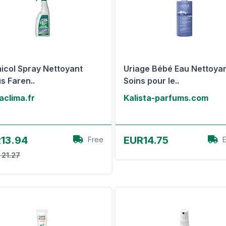
icol Spray Nettoyant
Uriage Bébé Eau Nettoya
us Faren..
Soins pour le..
clima.fr
Kalista-parfums.com
Voir l'offre
Voir l'offre
13.94
EUR14.75
Free
 21.27