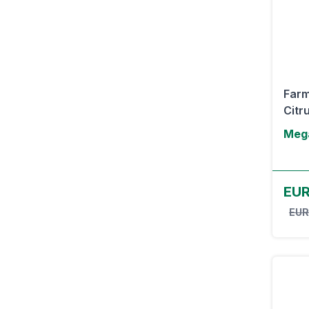
Farm
Citr
Mega
EUR
EUR