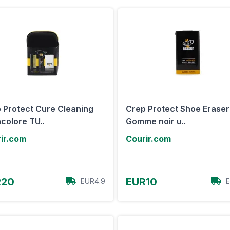
 Protect Cure Cleaning
Crep Protect Shoe Eraser
ncolore TU..
Gomme noir u..
ir.com
Courir.com
Voir l'offre
Voir l'offre
R20
EUR10
EUR4.9
E