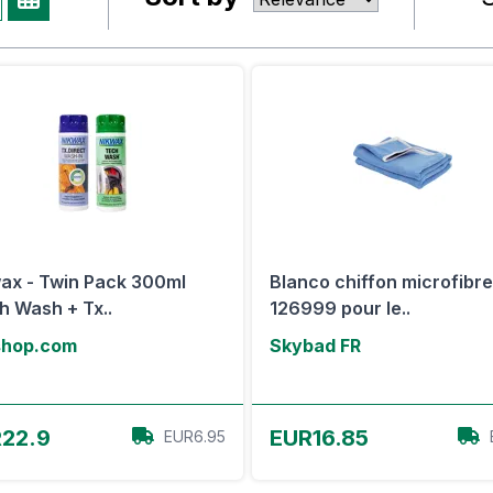
ax - Twin Pack 300ml
Blanco chiffon microfibr
h Wash + Tx..
126999 pour le..
shop.com
Skybad FR
Voir l'offre
Voir l'offre
22.9
EUR16.85
EUR6.95