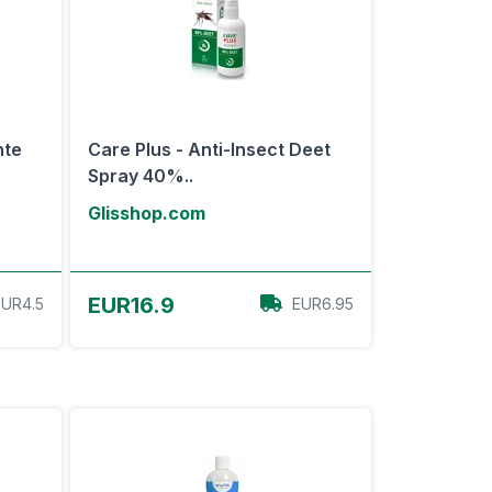
nte
Care Plus - Anti-Insect Deet
Spray 40%..
Glisshop.com
Voir l'offre
EUR16.9
EUR4.5
EUR6.95