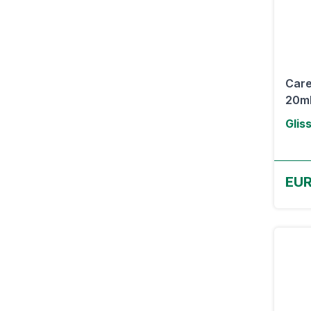
Care
20ml 
Glis
EUR