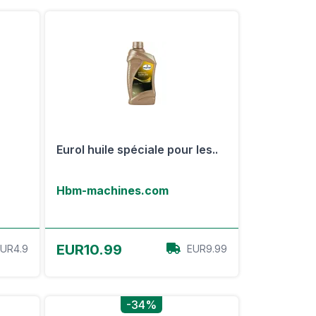
Eurol huile spéciale pour les..
Hbm-machines.com
Voir l'offre
EUR10.99
UR4.9
EUR9.99
-34%