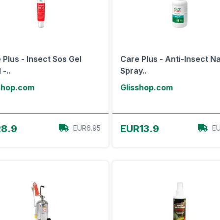
 Plus - Insect Sos Gel
Care Plus - Anti-Insect N
-..
Spray..
shop.com
Glisshop.com
Voir l'offre
Voir l'offre
8.9
EUR13.9
EUR6.95
EU