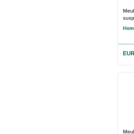
Meub
susp
Hom
EUR
Meub