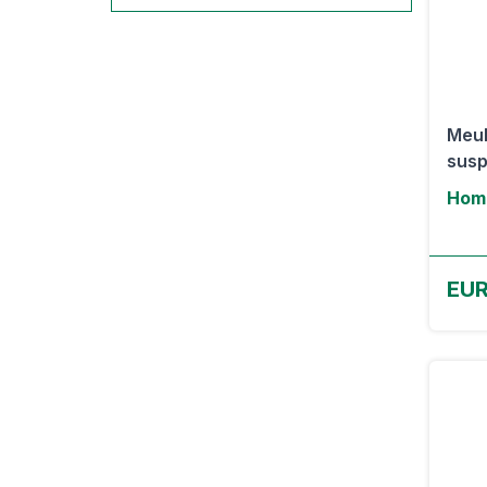
Meub
susp
Hom
EUR