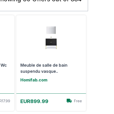
r Wc
Meuble de salle de bain
suspendu vasque..
Homifab.com
Voir l'offre
EUR899.99
R17.99
Free