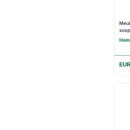
Meub
susp
Hom
EUR