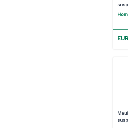
susp
Hom
EUR
Meub
susp