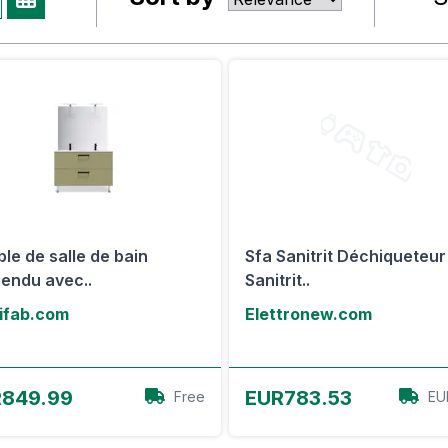
le de salle de bain
Sfa Sanitrit Déchiqueteu
endu avec..
Sanitrit..
ifab.com
Elettronew.com
Voir l'offre
Voir l'offre
849.99
EUR783.53
Free
EU