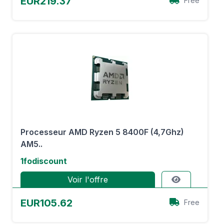
EUR219.37
Free
Processeur AMD Ryzen 5 8400F (4,7Ghz)
AM5..
1fodiscount
Voir l'offre
EUR105.62
Free