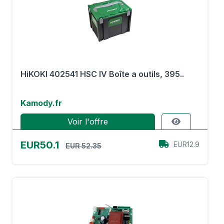
HiKOKI 402541 HSC IV Boîte a outils, 395..
Kamody.fr
Voir l'offre
EUR50.1
EUR12.9
EUR 52.35