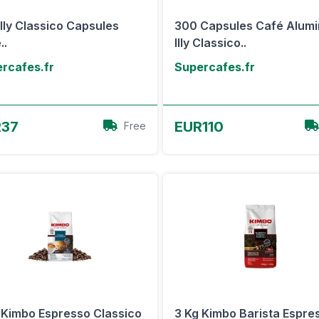
Illy Classico Capsules
300 Capsules Café Alum
..
Illy Classico..
rcafes.fr
Supercafes.fr
Voir l'offre
Voir l'offre
R37
EUR110
Free
 Kimbo Espresso Classico
3 Kg Kimbo Barista Espre