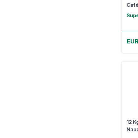
Café
Supe
EU
12 K
Napo