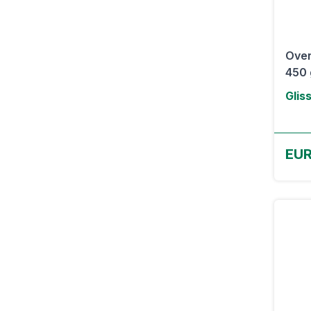
Over
450 g
Glis
EUR