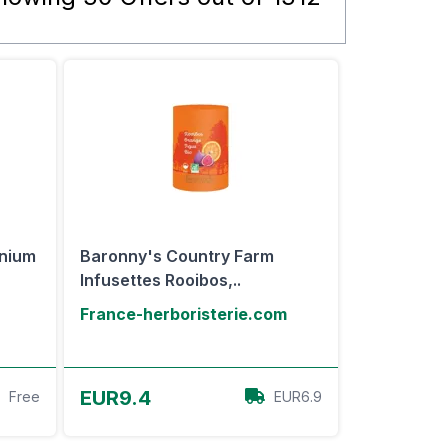
inium
Baronny's Country Farm
Infusettes Rooibos,..
France-herboristerie.com
Voir l'offre
EUR9.4
Free
EUR6.9