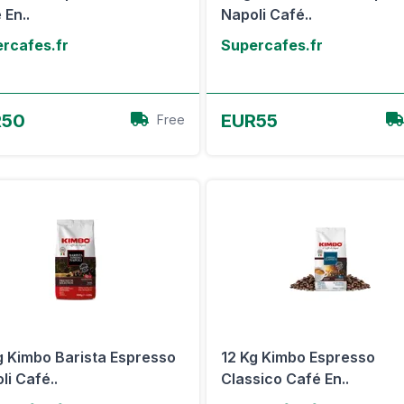
 En..
Napoli Café..
rcafes.fr
Supercafes.fr
Voir l'offre
Voir l'offre
R50
EUR55
Free
g Kimbo Barista Espresso
12 Kg Kimbo Espresso
li Café..
Classico Café En..