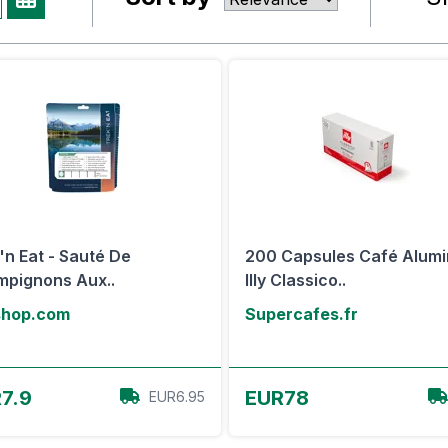
'n Eat - Sauté De
200 Capsules Café Alum
pignons Aux..
Illy Classico..
shop.com
Supercafes.fr
Voir l'offre
Voir l'offre
7.9
EUR78
EUR6.95