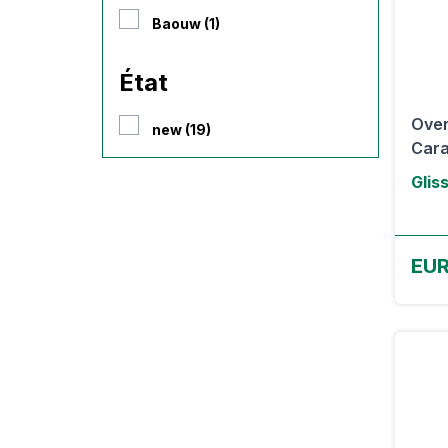
Baouw (1)
État
Over
new (19)
Cara
Glis
EUR