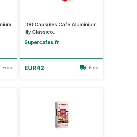
inium
100 Capsules Café Aluminium
Illy Classico..
Supercafes.fr
Voir l'offre
EUR42
Free
Free