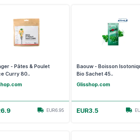
ger - Pâtes & Poulet
Baouw - Boisson Isotoniq
e Curry 80..
Bio Sachet 45..
shop.com
Glisshop.com
Voir l'offre
Voir l'offre
6.9
EUR3.5
EUR6.95
EU