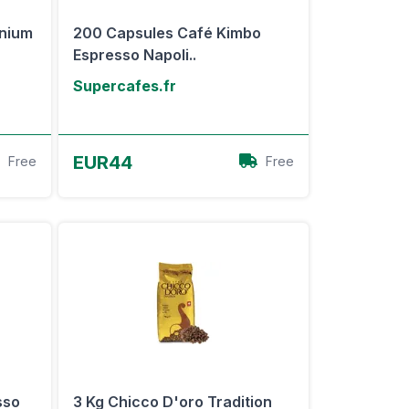
inium
200 Capsules Café Kimbo
Espresso Napoli..
Supercafes.fr
Voir l'offre
EUR44
Free
Free
sso
3 Kg Chicco D'oro Tradition