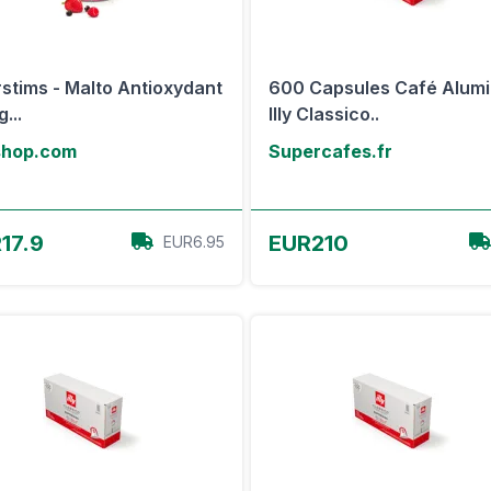
stims - Malto Antioxydant
600 Capsules Café Alum
...
Illy Classico..
shop.com
Supercafes.fr
Voir l'offre
Voir l'offre
17.9
EUR210
EUR6.95