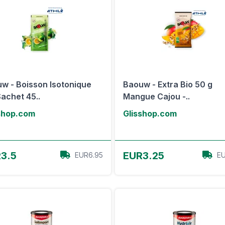
w - Boisson Isotonique
Baouw - Extra Bio 50 g
Sachet 45..
Mangue Cajou -..
shop.com
Glisshop.com
Voir l'offre
Voir l'offre
3.5
EUR3.25
EUR6.95
EU