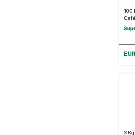
100 
Café
Supe
EU
3 Kg