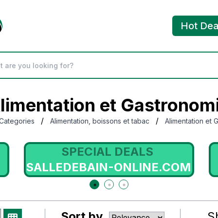
Hot Dea
limentation et Gastronom
/
/
Categories
Alimentation, boissons et tabac
Alimentation et 
SPECIAL DEALS
COM
EDIMETA.FR
Sort by
S