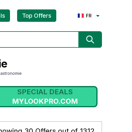
ls
Top Offers
FR
ie
Gastronomie
SPECIAL DEALS
MEDAILLEDEBAPTEME.FR
howing
30
Offers out of
1312