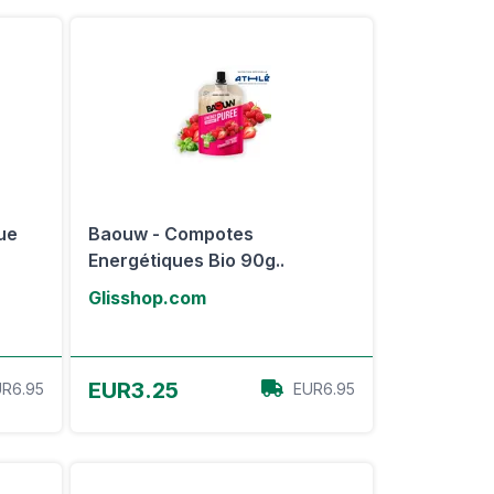
ue
Baouw - Compotes
Energétiques Bio 90g..
Glisshop.com
Voir l'offre
EUR3.25
R6.95
EUR6.95