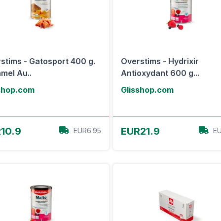
stims - Gatosport 400 g.
Overstims - Hydrixir
mel Au..
Antioxydant 600 g...
shop.com
Glisshop.com
Voir l'offre
Voir l'offre
10.9
EUR21.9
EUR6.95
EU