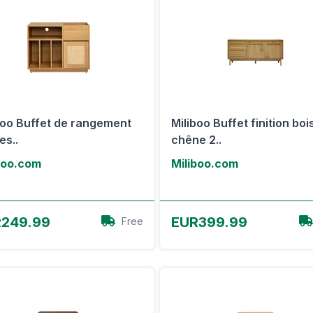
boo Buffet de rangement
Miliboo Buffet finition boi
es..
chêne 2..
boo.com
Miliboo.com
Voir l'offre
Voir l'offre
249.99
EUR399.99
Free