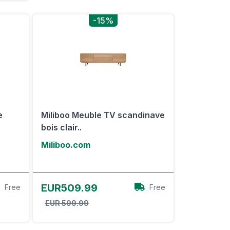
-15%
e
Miliboo Meuble TV scandinave
bois clair..
Miliboo.com
Voir l'offre
EUR509.99
Free
Free
EUR 599.99