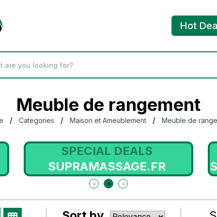
Hot Dea
Meuble de rangement
/
/
/
e
Categories
Maison et Ameublement
Meuble de rang
SPECIAL DEALS
SUPRAMASSAGE.FR
Sort by
S