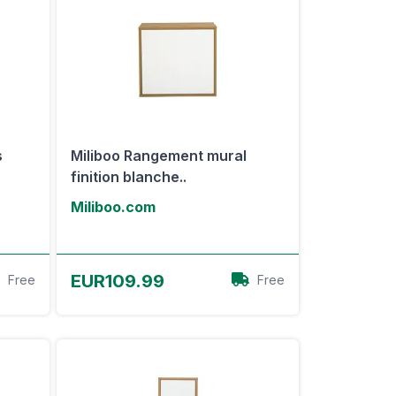
s
Miliboo Rangement mural
finition blanche..
Miliboo.com
Voir l'offre
EUR109.99
Free
Free