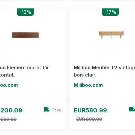
-13%
-17%
boo Élément mural TV
Miliboo Meuble TV vintag
ontal..
bois clair..
boo.com
Miliboo.com
Voir l'offre
Voir l'offre
200.09
EUR580.99
Free
 229.99
EUR 699.99