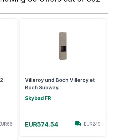
 2
Villeroy und Boch Villeroy et
Boch Subway..
Skybad FR
Voir l'offre
EUR574.54
EUR68
EUR249