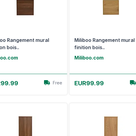
boo Rangement mural
Miliboo Rangement mural
ion bois..
finition bois..
boo.com
Miliboo.com
Voir l'offre
Voir l'offre
99.99
EUR99.99
Free