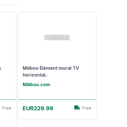
s
Miliboo Élément mural TV
horizontal..
Miliboo.com
Voir l'offre
EUR229.99
Free
Free