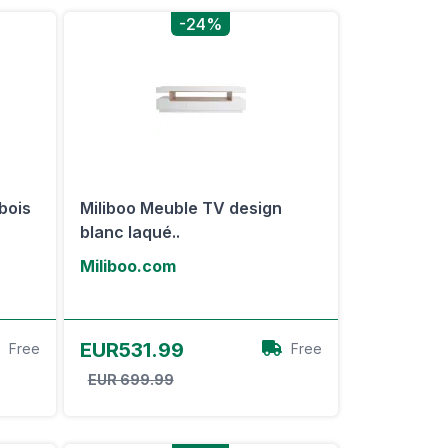
-24%
 bois
Miliboo Meuble TV design
blanc laqué..
Miliboo.com
Voir l'offre
EUR531.99
Free
Free
EUR 699.99