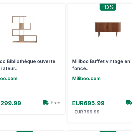
-13%
boo Bibliothèque ouverte
Miliboo Buffet vintage en
rateur..
foncé..
boo.com
Miliboo.com
Voir l'offre
Voir l'offre
299.99
EUR695.99
Free
EUR 799.99