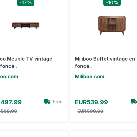
-17%
-10%
boo Meuble TV vintage
Miliboo Buffet vintage en
 foncé..
foncé..
boo.com
Miliboo.com
Voir l'offre
Voir l'offre
497.99
EUR539.99
Free
 599.99
EUR 599.99