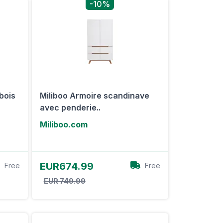
-10%
 bois
Miliboo Armoire scandinave
avec penderie..
Miliboo.com
Voir l'offre
EUR674.99
Free
Free
EUR 749.99