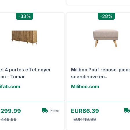
-33%
-28%
et 4 portes effet noyer
Miliboo Pouf repose-pied
cm - Tomar
scandinave en..
ifab.com
Miliboo.com
Voir l'offre
Voir l'offre
299.99
EUR86.39
Free
 449.99
EUR 119.99