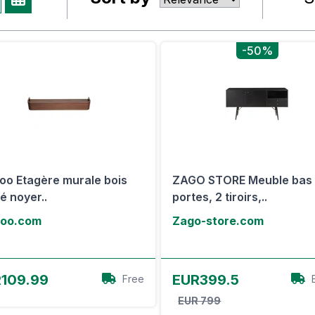
-50%
boo Etagère murale bois
ZAGO STORE Meuble bas
é noyer..
portes, 2 tiroirs,..
boo.com
Zago-store.com
Voir l'offre
Voir l'offre
109.99
EUR399.5
Free
EUR 799