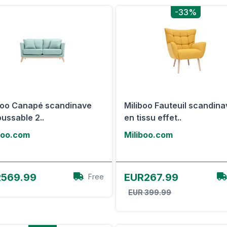
-33%
boo Canapé scandinave
Miliboo Fauteuil scandin
ussable 2..
en tissu effet..
boo.com
Miliboo.com
Voir l'offre
Voir l'offre
569.99
EUR267.99
Free
EUR 399.99