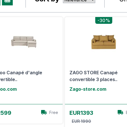
-30%
boo Canapé d'angle
ZAGO STORE Canapé
ertible..
convertible 3 places..
boo.com
Zago-store.com
Voir l'offre
Voir l'offre
R599
EUR1393
Free
EUR 1990