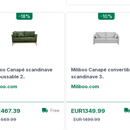
-18%
-10%
boo Canapé scandinave
Miliboo Canapé convertib
ussable 2..
scandinave 3..
boo.com
Miliboo.com
Voir l'offre
Voir l'offre
467.39
EUR1349.99
Free
 569.99
EUR 1499.99