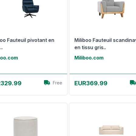
boo Fauteuil pivotant en
Miliboo Fauteuil scandin
..
en tissu gris..
boo.com
Miliboo.com
Voir l'offre
Voir l'offre
329.99
EUR369.99
Free