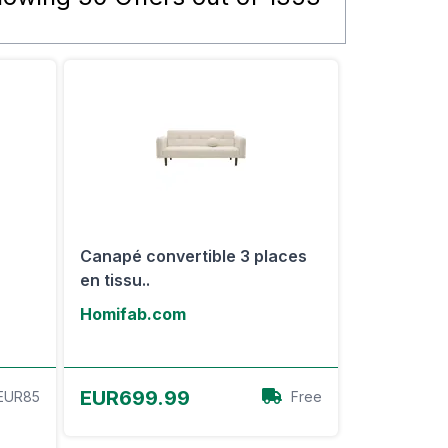
Canapé convertible 3 places
en tissu..
Homifab.com
Voir l'offre
EUR699.99
EUR85
Free