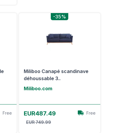
-35%
le
Miliboo Canapé scandinave
déhoussable 3..
Miliboo.com
Voir l'offre
EUR487.49
Free
Free
EUR 749.99