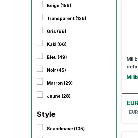
Beige (156)
Transparent (126)
Gris (88)
Kaki (66)
Bleu (49)
Mili
dého
Noir (45)
Mili
Marron (29)
Jaune (28)
EUR
EUR
Style
Scandinave (105)