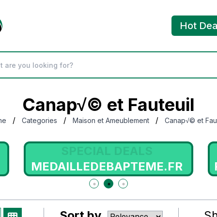
Hot Dea
Canap√© et Fauteuil
/
/
/
me
Categories
Maison et Ameublement
Canap√© et Faut
SPECIAL DEALS
MYLOOKPRO.COM
Sort by
S