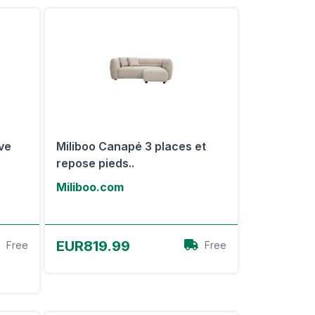
ave
Miliboo Canapé 3 places et
repose pieds..
Miliboo.com
Voir l'offre
EUR819.99
Free
Free