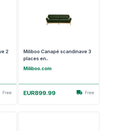
ve 2
Miliboo Canapé scandinave 3
places en..
Miliboo.com
Voir l'offre
EUR899.99
Free
Free