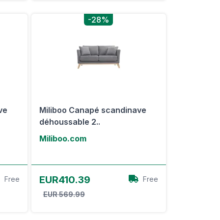
-28%
ve
Miliboo Canapé scandinave
déhoussable 2..
Miliboo.com
Voir l'offre
EUR410.39
Free
Free
EUR 569.99