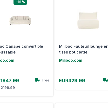
-16%
boo Canapé convertible
Miliboo Fauteuil lounge e
ussable..
tissu bouclette..
boo.com
Miliboo.com
Voir l'offre
Voir l'offre
1847.99
EUR329.99
Free
 2199.99