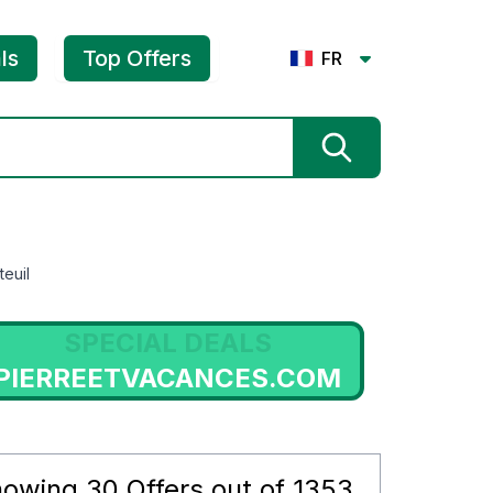
ls
Top Offers
FR
euil
SPECIAL DEALS
FRANCE-HERBORISTERIE.COM
howing
30
Offers out of
1353