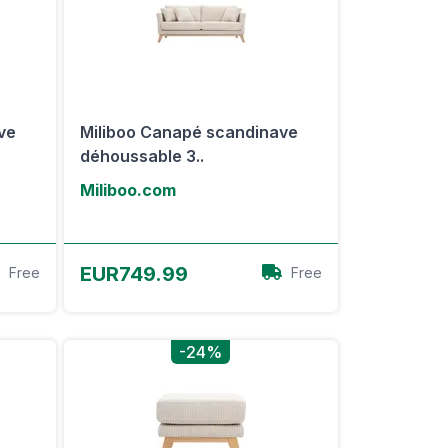
ave
Miliboo Canapé scandinave
déhoussable 3..
Miliboo.com
Voir l'offre
EUR749.99
Free
Free
-24%