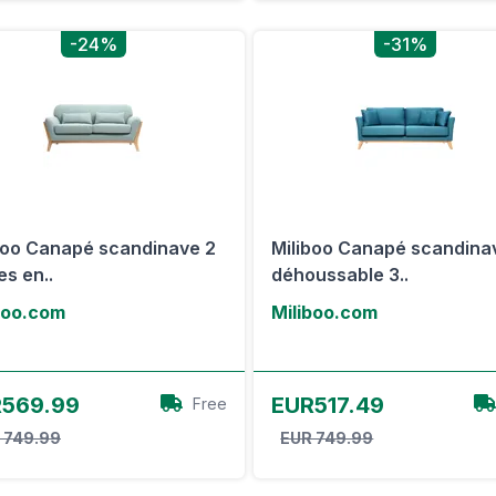
-24%
-31%
boo Canapé scandinave 2
Miliboo Canapé scandina
es en..
déhoussable 3..
boo.com
Miliboo.com
Voir l'offre
Voir l'offre
569.99
EUR517.49
Free
 749.99
EUR 749.99