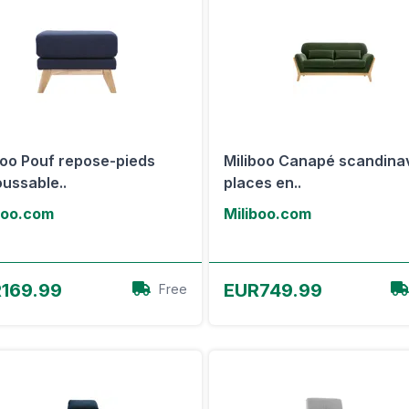
boo Pouf repose-pieds
Miliboo Canapé scandina
ussable..
places en..
boo.com
Miliboo.com
Voir l'offre
Voir l'offre
169.99
EUR749.99
Free