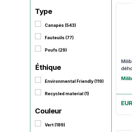
Type
Canapés (543)
Fauteuils (77)
Poufs (29)
Mili
Éthique
dého
Mili
Environmental Friendly (119)
Recycled material (1)
EUR
Couleur
Vert (189)