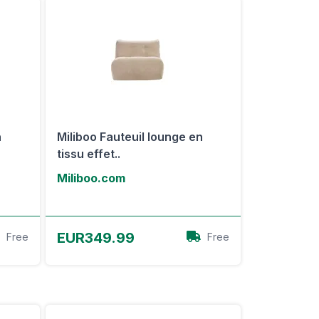
n
Miliboo Fauteuil lounge en
tissu effet..
Miliboo.com
Voir l'offre
EUR349.99
Free
Free