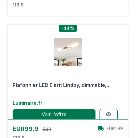
119.9
-44%
Plafonnier LED Elarit Lindby, dimmable,..
Luminaire.fr
Voir l'offre
EUR99.9
EUR1.99
EUR
179.9