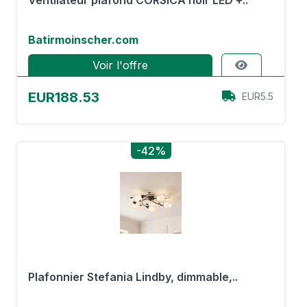
Ventilateur plafond CORSICA noir LED +..
Batirmoinscher.com
Voir l'offre
EUR188.53
EUR5.5
-42%
Plafonnier Stefania Lindby, dimmable,..