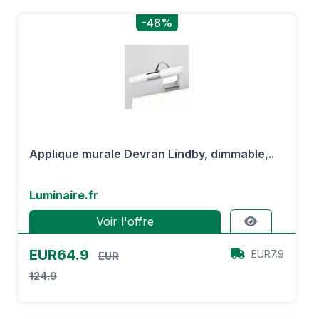
-48%
Applique murale Devran Lindby, dimmable,..
Luminaire.fr
Voir l'offre
EUR64.9
EUR7.9
EUR
124.9