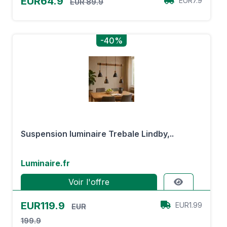
EUR64.9
EUR7.9
EUR 89.9
-40%
Suspension luminaire Trebale Lindby,..
Luminaire.fr
Voir l'offre
EUR119.9
EUR1.99
EUR
199.9