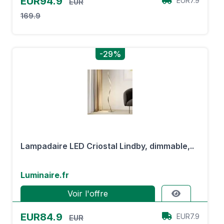
EUR94.9
EUR7.9
EUR
169.9
-29%
Lampadaire LED Criostal Lindby, dimmable,..
Luminaire.fr
Voir l'offre
EUR84.9
EUR7.9
EUR