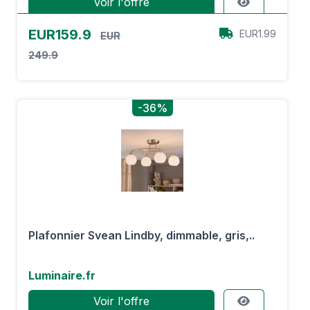
Voir l'offre
EUR159.9
EUR1.99
EUR
249.9
-36%
Plafonnier Svean Lindby, dimmable, gris,..
Luminaire.fr
Voir l'offre