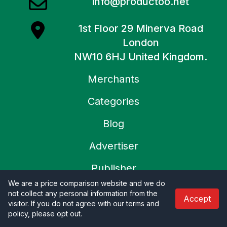
info@productoo.net
1st Floor 29 Minerva Road
London
NW10 6HJ United Kingdom.
Merchants
Categories
Blog
Advertiser
Publisher
We are a price comparison website and we do
À propos de nous
not collect any personal information from the
Accept
visitor. If you do not agree with our terms and
Contactez nous
policy, please opt out
.