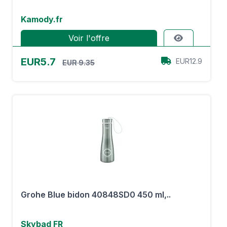
Kamody.fr
Voir l'offre
EUR5.7
EUR12.9
EUR 9.35
Grohe Blue bidon 40848SD0 450 ml,..
Skybad FR