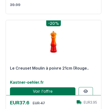
39.99
-20%
Le Creuset Moulin à poivre 21cm (Rouge..
Kastner-oehler.fr
Voir l'offre
EUR37.6
EUR3.95
EUR 47