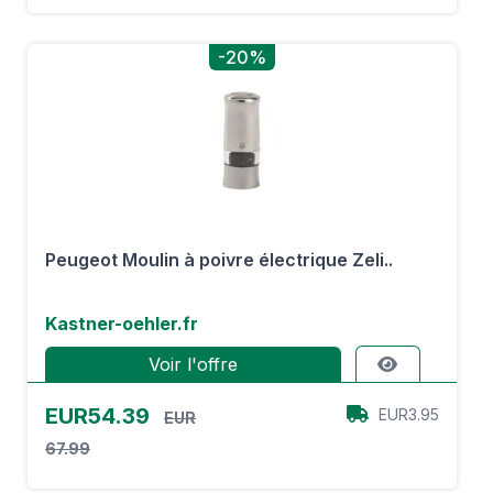
-20%
Peugeot Moulin à poivre électrique Zeli..
Kastner-oehler.fr
Voir l'offre
EUR54.39
EUR3.95
EUR
67.99